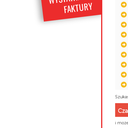
URY
Szukas
Cza
i może