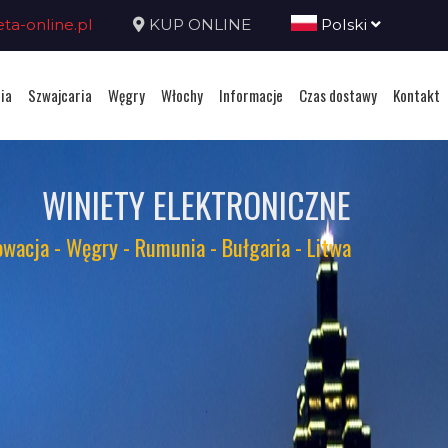
a-online.pl
KUP ONLINE
Polski
ia
Szwajcaria
Węgry
Włochy
Informacje
Czas dostawy
Kontakt
WINIETY ELEKTRONICZNE
owacja - Węgry - Rumunia - Bułgaria - Litwa