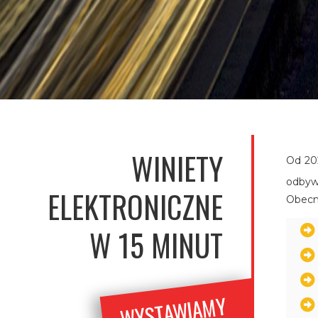
WINIETY
Od 202
odbyw
ELEKTRONICZNE
Obecni
W 15 MINUT
WYSTA
WIA
MY
FAKT