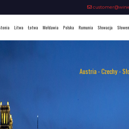
customer@winiet
stonia
Litwa
Łotwa
Mołdawia
Polska
Rumunia
Słowacja
Słowen
Austria - Czechy - Sł