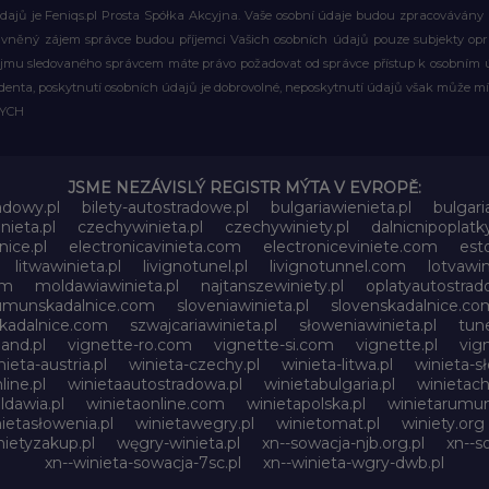
ajů je Feniqs.pl Prosta Spółka Akcyjna. Vaše osobní údaje budou zpracovávány za 
rávněný zájem správce budou příjemci Vašich osobních údajů pouze subjekty op
ájmu sledovaného správcem máte právo požadovat od správce přístup k osobním ú
denta, poskytnutí osobních údajů je dobrovolné, neposkytnutí údajů však může mí
WYCH
JSME NEZÁVISLÝ REGISTR MÝTA V EVROPĚ:
adowy.pl
bilety-autostradowe.pl
bulgariawienieta.pl
bulgari
nieta.pl
czechywinieta.pl
czechywiniety.pl
dalnicnipoplat
nice.pl
electronicavinieta.com
electroniceviniete.com
esto
litwawinieta.pl
livignotunel.pl
livignotunnel.com
lotvawin
om
moldawiawinieta.pl
najtanszewiniety.pl
oplatyautostrad
umunskadalnice.com
sloveniawinieta.pl
slovenskadalnice.co
skadalnice.com
szwajcariawinieta.pl
słoweniawinieta.pl
tune
and.pl
vignette-ro.com
vignette-si.com
vignette.pl
vig
nieta-austria.pl
winieta-czechy.pl
winieta-litwa.pl
winieta-sł
line.pl
winietaautostradowa.pl
winietabulgaria.pl
winietach
dawia.pl
winietaonline.com
winietapolska.pl
winietarumun
ietasłowenia.pl
winietawegry.pl
winietomat.pl
winiety.org
nietyzakup.pl
węgry-winieta.pl
xn--sowacja-njb.org.pl
xn--s
xn--winieta-sowacja-7sc.pl
xn--winieta-wgry-dwb.pl