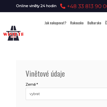
+48 33 813 90 0
Online viněty 24 hodin
Jak nakupovat?
Rakousko
Bulharsko
Č
Vinětové údaje
Země *