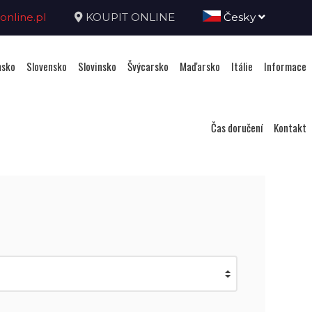
nline.pl
KOUPIT ONLINE
Česky
sko
Slovensko
Slovinsko
Švýcarsko
Maďarsko
Itálie
Informace
Čas doručení
Kontakt