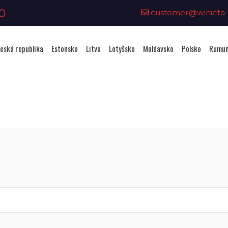
0
customer@winieta-o
eská republika
Estonsko
Litva
Lotyšsko
Moldavsko
Polsko
Rumun
Zakoupení viněty