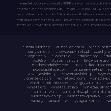
Informační doložka v souvislosti s GDPR
správcem vašich osobních úd
nařízení o ochraně osobních údajů ze dne 27. dubna 2016 jako op
osobní údaje budou po dobu 5 let a déle na základě oprávněného z
máte právo podat stížnost u Úřadu pro ochranu osobních údajů prezi
JESTEŚMY NIEZALEŻNYM REJESTRATOREM OPŁAT AUTOSTRADO
austria-winieta.pl
austriawinieta.pl
bilet-autostr
cenywiniet.pl
chorwacjawinieta.pl
czechy-wi
e-vignette.pl
e-winieta.eu
edalnice.org
edal
info365.pl
litvadalnice.com
litwa-winieta.pl
madarskadalnice.com
moldavskadalnice.c
rakouskadalnice.com
rumuniawinieta.pl
r
slowacjawinieta.pl
sloweniawinieta.pl
svycar
vignette-cz.com
vignette-pl.com
vignette-pol
vinieteelectronice.com
wegrywinieta.pl
wi
winieta.org
winietaaustria.pl
winietaaustriaon
winietalitwa.pl
winietalotwa.pl
winietamol
winietaslowenia.pl
winietaszwajcaria.pl
win
winietyestonia.pl
winietyzagraniczne.pl
wi