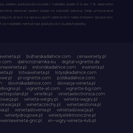
účelem poskytování služeb / nabídek podle čl. 6 sec. 1 lit. obecného
rávněné získávat osobní údaje na základě zákona, Vaše uchovávané
dajům, právo na opravu jejich odstranění nebo omezení zpracování,
t za následek nemožnost poskytování služeb/nabídky.
awinieta.pl
bulharskadalnice.com
cenawiniety.pl
ky.com
dalnicniznamka.eu
digital-vignette.de
niawinieta.pl
estonskadalnice.com
ewinieta.pl
ieta.pl
lotwawinieta.pl
lotysskadalnice.com
owe.pl
pl-vignette.com
polskadalnice.com
m
slovinskadalnice.com
slowacja-winieta.pl
llivigno.pl
vignette-at.com
vignette-bg.com
nettepoland.pl
vinetki.pl
vinietaelectronica.com
owacja.pl
winieta-wegry.pl
winieta-węgry.pl
orwacja.pl
winietaczechy.pl
winietaestonia.pl
ia.pl
winietaslovenia.pl
winietaslowacja.pl
winietydrogowe.pl
winietyelektroniczne.pl
oweniawinieta-gnc.pl
xn--wgry-winieta-4vb.pl