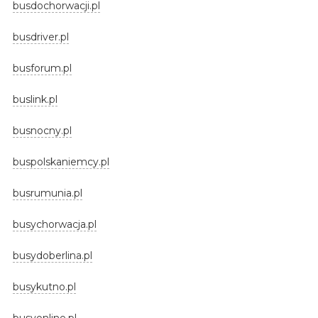
busdochorwacji.pl
busdriver.pl
busforum.pl
buslink.pl
busnocny.pl
buspolskaniemcy.pl
busrumunia.pl
busychorwacja.pl
busydoberlina.pl
busykutno.pl
busyonline.pl