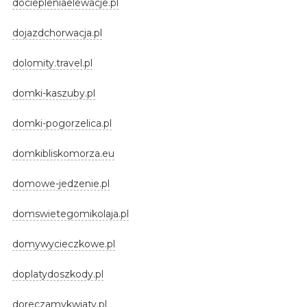
dociepleniaelewacje.pl
dojazdchorwacja.pl
dolomity.travel.pl
domki-kaszuby.pl
domki-pogorzelica.pl
domkibliskomorza.eu
domowe-jedzenie.pl
domswietegomikolaja.pl
domywycieczkowe.pl
doplatydoszkody.pl
doreczamykwiaty.pl