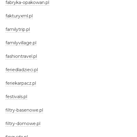
fabryka-opakowan.pl
fakturyxml.pl
familytrip.pl
familyvillage.pl
fashiontravel.pl
feriedladzieci.pl
feriekarpacz.pl
festivals.pl
filtry-basenowe.pl
filtry-domowe.pl
finguide.pl