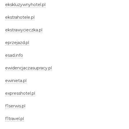
ekskluzywnyhotel.pl
ekstrahotele.pl
ekstrawycieczka.pl
eprzejazd.pl
esad.info
ewidencjaczasupracy.pl
ewinieta.pl
expresshotel.pl
f1serwis.pl
f1travel.pl