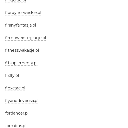
fiordynorweskie.pl
firanyfantazja.pl
firmoweintegracje.pl
fitnesswakacje.pl
fitsuplementy.pl
fixfly.pl
flexcare.pl
flyanddriveusa.pl
fordancer.pl
formbus.pl