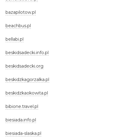
bazapilotow.pl
beachbus.pl
bellabi.pl
beskidsadecki.info.pl
beskidsadecki.org
beskidzkagorzalka.pl
beskidzkaokowita.pl
bibione.travel.pl
biesiada.info.pl
biesiada-slaska.pl