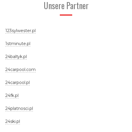
Unsere Partner
123sylwester.pl
1stminute.pl
24baltyk.pl
24carpool.com
24carpool.pl
24fk.pl
24platnosci.pl
24ski.pl