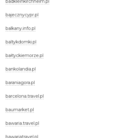
badkleinkirchheim.pl
bajecznycypr.pl
balkany.info.pl
baltykdomki.pl
bałtyckiemorze.pl
bankolandia.pl
baraniagora.pl
barcelona.travel.pl
baumarket.pl
bawaria.travel.pl
bawariatravel.pl