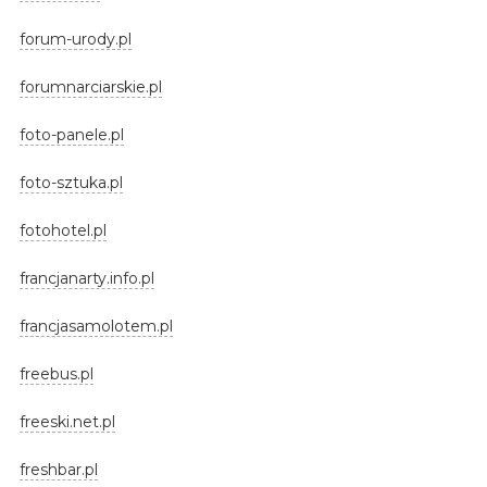
forum-urody.pl
forumnarciarskie.pl
foto-panele.pl
foto-sztuka.pl
fotohotel.pl
francjanarty.info.pl
francjasamolotem.pl
freebus.pl
freeski.net.pl
freshbar.pl