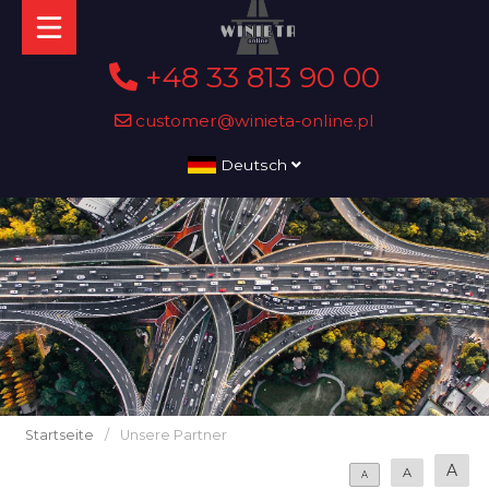
+48 33 813 90 00
customer@winieta-online.pl
Deutsch
Startseite
/
Unsere Partner
A
A
A