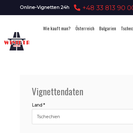
+48 33 813 90 0
Online-Vignetten 24h
Wie kauft man?
Österreich
Bulgarien
Tschec
Vignettendaten
Land *