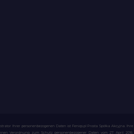
strator Ihrer personenbezogenen Daten ist Feniqs.pl Prosta Spółka Akcyjna. 
meinen Verordnung zum Schutz personenbezogener Daten vom 27. April 2016 al