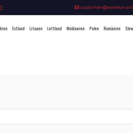
0
customer@winieta-onli
hien
Estland
Litauen
Lettland
Moldawien
Polen
Rumänien
Slow
Vignettenkauf - Tschechien