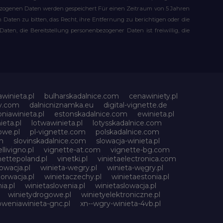
bezogenen Daten werden gespeichert Für einen Zeitraum von 5 Jahren
Daten zu bitten, das Recht, ihre Entfernung zu berichtigen oder die
n, die Bereitstellung personenbezogener Daten ist freiwillig, die
awinieta.pl
bulharskadalnice.com
cenawiniety.pl
ky.com
dalnicniznamka.eu
digital-vignette.de
niawinieta.pl
estonskadalnice.com
ewinieta.pl
ieta.pl
lotwawinieta.pl
lotysskadalnice.com
owe.pl
pl-vignette.com
polskadalnice.com
m
slovinskadalnice.com
slowacja-winieta.pl
llivigno.pl
vignette-at.com
vignette-bg.com
nettepoland.pl
vinetki.pl
vinietaelectronica.com
owacja.pl
winieta-wegry.pl
winieta-węgry.pl
orwacja.pl
winietaczechy.pl
winietaestonia.pl
ia.pl
winietaslovenia.pl
winietaslowacja.pl
winietydrogowe.pl
winietyelektroniczne.pl
oweniawinieta-gnc.pl
xn--wgry-winieta-4vb.pl