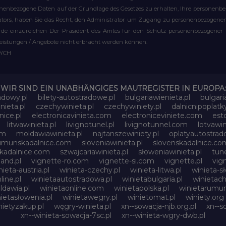
rsonenbezogene Daten auf der Grundlage des Gesetzes zu erhalten, Ihre personen
rators, haben Sie das Recht, den Administrator um Zugang zu personenbezogenen 
e einzureichen Der Präsident des Amtes für den Schutz personenbezogener Date
leistungen / Angebote nicht erbracht werden können.
WYCH
WIR SIND EIN UNABHÄNGIGES MAUTREGISTER IN EUROPA:
adowy.pl
bilety-autostradowe.pl
bulgariawienieta.pl
bulgari
nieta.pl
czechywinieta.pl
czechywiniety.pl
dalnicnipoplat
nice.pl
electronicavinieta.com
electroniceviniete.com
esto
litwawinieta.pl
livignotunel.pl
livignotunnel.com
lotvawin
om
moldawiawinieta.pl
najtanszewiniety.pl
oplatyautostrad
umunskadalnice.com
sloveniawinieta.pl
slovenskadalnice.co
skadalnice.com
szwajcariawinieta.pl
słoweniawinieta.pl
tune
and.pl
vignette-ro.com
vignette-si.com
vignette.pl
vig
nieta-austria.pl
winieta-czechy.pl
winieta-litwa.pl
winieta-sł
line.pl
winietaautostradowa.pl
winietabulgaria.pl
winietach
dawia.pl
winietaonline.com
winietapolska.pl
winietarumun
ietasłowenia.pl
winietawegry.pl
winietomat.pl
winiety.org
nietyzakup.pl
węgry-winieta.pl
xn--sowacja-njb.org.pl
xn--s
xn--winieta-sowacja-7sc.pl
xn--winieta-wgry-dwb.pl