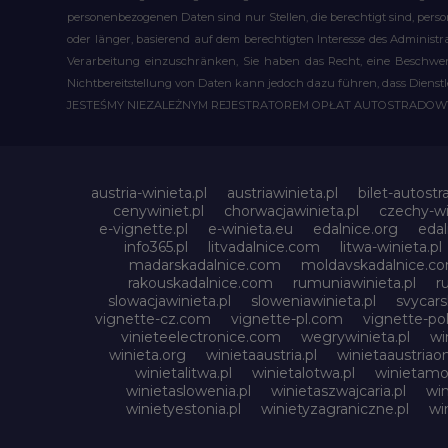
personenbezogenen Daten sind nur Stellen, die berechtigt sind, pe
oder länger, basierend auf dem berechtigten Interesse des Administ
Verarbeitung einzuschränken, Sie haben das Recht, eine Beschwerd
Nichtbereitstellung von Daten kann jedoch dazu führen, dass Dienst
JESTEŚMY NIEZALEŻNYM REJESTRATOREM OPŁAT AUTOSTRADO
austria-winieta.pl
austriawinieta.pl
bilet-autostr
cenywiniet.pl
chorwacjawinieta.pl
czechy-wi
e-vignette.pl
e-winieta.eu
edalnice.org
edal
info365.pl
litvadalnice.com
litwa-winieta.pl
madarskadalnice.com
moldavskadalnice.c
rakouskadalnice.com
rumuniawinieta.pl
r
slowacjawinieta.pl
sloweniawinieta.pl
svycar
vignette-cz.com
vignette-pl.com
vignette-pol
vinieteelectronice.com
wegrywinieta.pl
wi
winieta.org
winietaaustria.pl
winietaaustriaon
winietalitwa.pl
winietalotwa.pl
winietamol
winietaslowenia.pl
winietaszwajcaria.pl
win
winietyestonia.pl
winietyzagraniczne.pl
wi