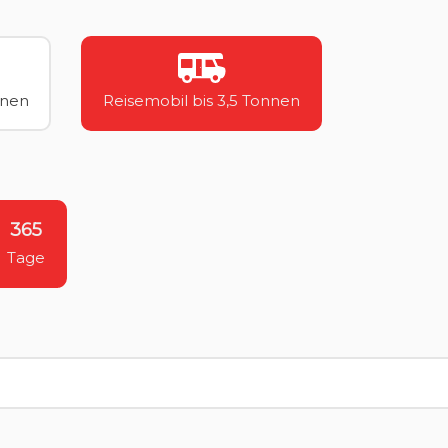
nnen
Reisemobil bis 3,5 Tonnen
365
Tage