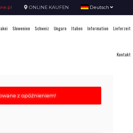
ne.pl
ONLINE KAUFEN
Deutsch
akei
Slowenien
Schweiz
Ungarn
Italien
Information
Lieferzeit
Kontakt
rowane z opóźnieniem!