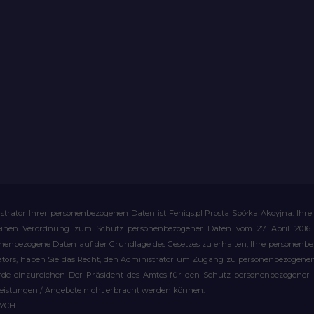
strator Ihrer personenbezogenen Daten ist Feniqs.pl Prosta Spółka Akcyjna. 
meinen Verordnung zum Schutz personenbezogener Daten vom 27. April 2016 al
rsonenbezogene Daten auf der Grundlage des Gesetzes zu erhalten, Ihre personen
rators, haben Sie das Recht, den Administrator um Zugang zu personenbezogenen 
e einzureichen Der Präsident des Amtes für den Schutz personenbezogener Date
leistungen / Angebote nicht erbracht werden können.
WYCH