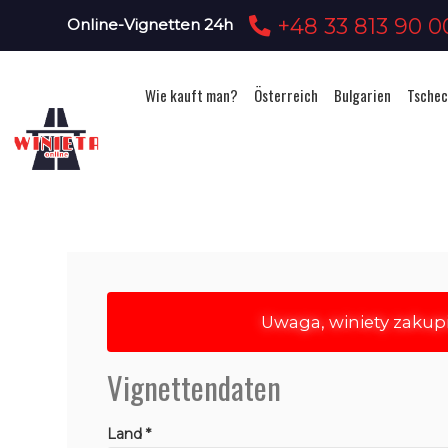
+48 33 813 90 0
Online-Vignetten 24h
Wie kauft man?
Österreich
Bulgarien
Tschec
Uwaga, winiety zakup
Vignettendaten
Land *