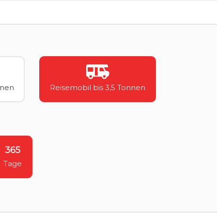
nnen
Reisemobil bis 3,5 Tonnen
365
Tage