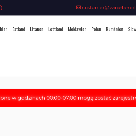
0
customer@winieta-onli
hien
Estland
Litauen
Lettland
Moldawien
Polen
Rumänien
Slow
Vignettenkauf - Tschechien
ione w godzinach 00:00-07:00 mogą zostać zarejest