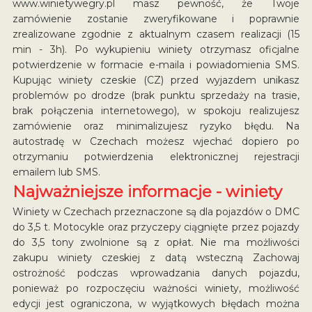
www.winietywegry.pl masz pewność, że Twoje
zamówienie zostanie zweryfikowane i poprawnie
zrealizowane zgodnie z aktualnym czasem realizacji (15
min - 3h). Po wykupieniu winiety otrzymasz oficjalne
potwierdzenie w formacie e-maila i powiadomienia SMS.
Kupując winiety czeskie (CZ) przed wyjazdem unikasz
problemów po drodze (brak punktu sprzedaży na trasie,
brak połączenia internetowego), w spokoju realizujesz
zamówienie oraz minimalizujesz ryzyko błędu. Na
autostradę w Czechach możesz wjechać dopiero po
otrzymaniu potwierdzenia elektronicznej rejestracji
emailem lub SMS.
Najważniejsze informacje - winiety
Winiety w Czechach przeznaczone są dla pojazdów o DMC
do 3,5 t. Motocykle oraz przyczepy ciągnięte przez pojazdy
do 3,5 tony zwolnione są z opłat. Nie ma możliwości
zakupu winiety czeskiej z datą wsteczną Zachowaj
ostrożność podczas wprowadzania danych pojazdu,
ponieważ po rozpoczęciu ważności winiety, możliwość
edycji jest ograniczona, w wyjątkowych błędach można