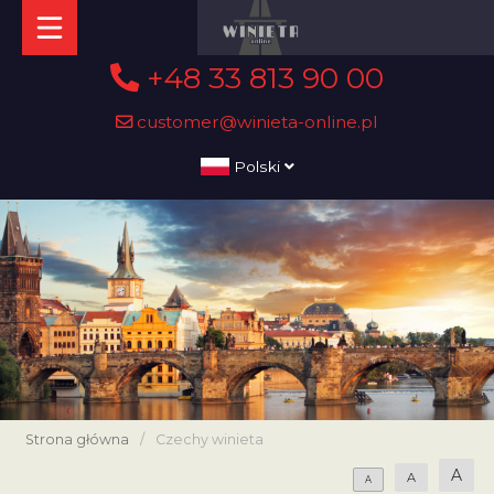
+48 33 813 90 00
customer@winieta-online.pl
Polski
Strona główna
/
Czechy winieta
A
A
A