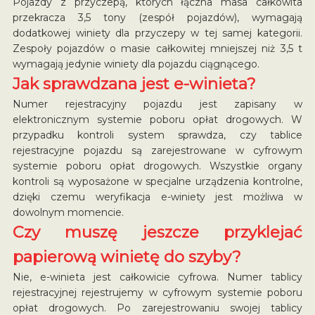
Pojazdy z przyczepą, których łączna masa całkowita
przekracza 3,5 tony (zespół pojazdów), wymagają
dodatkowej winiety dla przyczepy w tej samej kategorii.
Zespoły pojazdów o masie całkowitej mniejszej niż 3,5 t
wymagają jedynie winiety dla pojazdu ciągnącego.
Jak sprawdzana jest e-winieta?
Numer rejestracyjny pojazdu jest zapisany w
elektronicznym systemie poboru opłat drogowych. W
przypadku kontroli system sprawdza, czy tablice
rejestracyjne pojazdu są zarejestrowane w cyfrowym
systemie poboru opłat drogowych. Wszystkie organy
kontroli są wyposażone w specjalne urządzenia kontrolne,
dzięki czemu weryfikacja e-winiety jest możliwa w
dowolnym momencie.
Czy muszę jeszcze przyklejać
papierową winietę do szyby?
Nie, e-winieta jest całkowicie cyfrowa. Numer tablicy
rejestracyjnej rejestrujemy w cyfrowym systemie poboru
opłat drogowych. Po zarejestrowaniu swojej tablicy