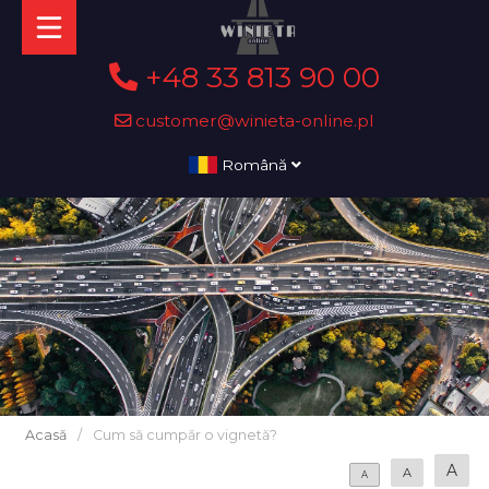
+48 33 813 90 00
customer@winieta-online.pl
Română
Acasă
/
Cum să cumpăr o vignetă?
A
A
A