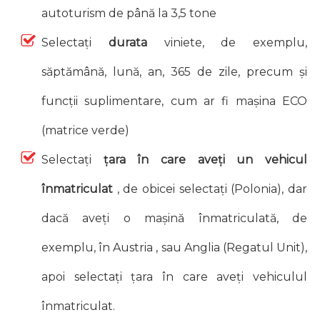
autoturism de până la 3,5 tone
Selectați
durata
viniete, de exemplu,
săptămână, lună, an, 365 de zile, precum și
funcții suplimentare, cum ar fi mașina ECO
(matrice verde)
Selectați
țara în care aveți un vehicul
înmatriculat
, de obicei selectați (Polonia), dar
dacă aveți o mașină înmatriculată, de
exemplu, în Austria , sau Anglia (Regatul Unit),
apoi selectați țara în care aveți vehiculul
înmatriculat.