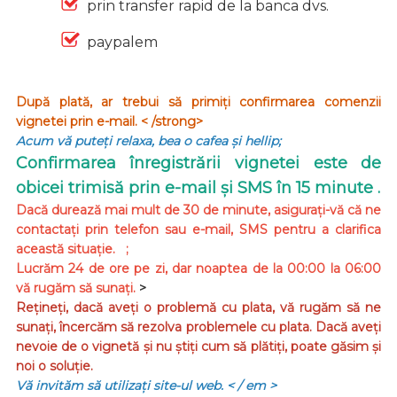
prin transfer rapid de la banca dvs.
paypalem
După plată, ar trebui să primiți confirmarea comenzii
vignetei prin e-mail. < /strong>
Acum vă puteți relaxa, bea o cafea și hellip;
Confirmarea înregistrării vignetei este de
obicei trimisă prin e-mail și SMS în 15 minute .
Dacă durează mai mult de 30 de minute, asigurați-vă că ne
contactați prin telefon sau e-mail, SMS pentru a clarifica
această situație. ;
Lucrăm 24 de ore pe zi, dar noaptea de la 00:00 la 06:00
vă rugăm să sunați.
>
Rețineți, dacă aveți o problemă cu plata, vă rugăm să ne
sunați, încercăm să rezolva problemele cu plata. Dacă aveți
nevoie de o vignetă și nu știți cum să plătiți, poate găsim și
noi o soluție.
Vă invităm să utilizați site-ul web.
< / em >