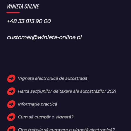
WINIETA ONLINE
+48 33 813 90 00
customer@winieta-online.pl
Vigneta electronică de autostradă
Harta secțiunilor de taxare ale autostrăzilor 2021
Informație practică
Cum să cumpăr o vignetă?
Cine trebuie să cumpere o vignetă electronică?