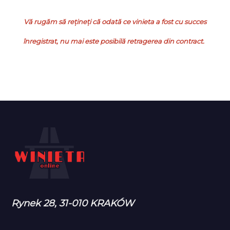
Vă rugăm să rețineți că odată ce vinieta a fost cu succes
înregistrat, nu mai este posibilă retragerea din contract.
Rynek 28, 31-010 KRAKÓW