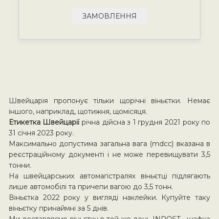
ЗАМОВЛЕННЯ
Швейцарія пропонує тільки щорічні віньєтки. Немає
іншого, наприклад, щотижня, щомісяця.
Етикетка Швейцарії
річна дійсна з 1 грудня 2021 року по
31 січня 2023 року.
Максимально допустима загальна вага (mdcc) вказана в
реєстраційному документі і не може перевищувати 3,5
тонни.
На швейцарських автомагістралях віньєтці підлягають
лише автомобілі та причепи вагою до 3,5 тонн.
Віньєтка 2022 року у вигляді наклейки. Купуйте таку
віньєтку принаймні за 5 днів.
Ми доставляємо віньєтку в той же день INPOST шафка