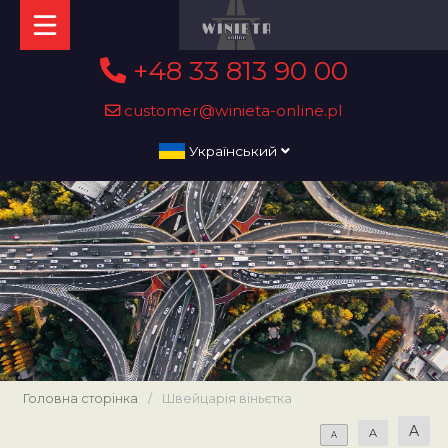
+48 33 813 90 00
customer@winieta-online.pl
Український
Головна сторінка
/
Швейцарія віньєтка
A
A
A