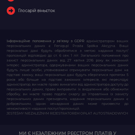
Глосарій віньєток
Інформаційне положення у зв’язку з GDPR
адміністратором ваших
персональних даних є Feniqs.pl Prosta Spółka Akcyjna. Ваші
персональні дані будуть оброблятися з метою надання послуг/
пропозицій відповідно до ст. 6 сек. 1 літ. Загального положення про
захист персональних даних від 27 квітня 2016 року як законний
інтерес адміністратора, одержувачами ваших персональних даних
будуть лише особи, уповноважені отримувати персональні дані на
підставі закону, ваші персональні дані будуть зберігатися протягом 5
років або більше на підставі законних інтересів, які переслідує
адміністратор, ви маєте право вимагати від адміністратора доступу до
персональних даних, право виправити їх видалення або обмежити
обробку, ви маєте право подати скаргу до Управління із захисту
персональних даних президента, надання персональних даних є
добровільним, однак ненадання даних може призвести до
неможливості надання послуг/пропозицій.
JESTEŚMY NIEZALEŻNYM REJESTRATOREM OPŁAT AUTOSTRADOWYCH
МИ Є НЕЗАЛЕЖНИМ РЕЄСТРОМ ПЛАТІВ У