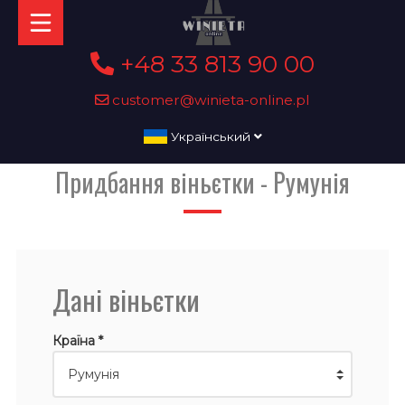
+48 33 813 90 00
customer@winieta-online.pl
Український
Придбання віньєтки - Румунія
Дані віньєтки
Країна *