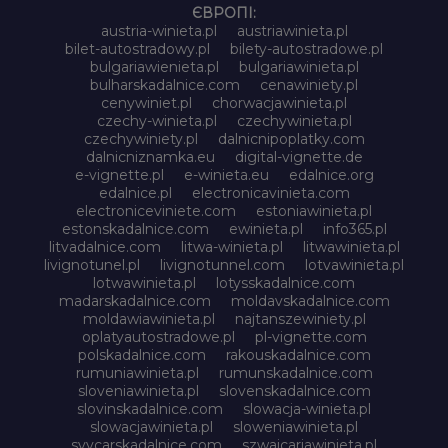
ЄВРОПІ:
austria-winieta.pl
austriawinieta.pl
bilet-autostradowy.pl
bilety-autostradowe.pl
bulgariawienieta.pl
bulgariawinieta.pl
bulharskadalnice.com
cenawiniety.pl
cenywiniet.pl
chorwacjawinieta.pl
czechy-winieta.pl
czechywinieta.pl
czechywiniety.pl
dalnicnipoplatky.com
dalnicniznamka.eu
digital-vignette.de
e-vignette.pl
e-winieta.eu
edalnice.org
edalnice.pl
electronicavinieta.com
electroniceviniete.com
estoniawinieta.pl
estonskadalnice.com
ewinieta.pl
info365.pl
litvadalnice.com
litwa-winieta.pl
litwawinieta.pl
livignotunel.pl
livignotunnel.com
lotvawinieta.pl
lotwawinieta.pl
lotysskadalnice.com
madarskadalnice.com
moldavskadalnice.com
moldawiawinieta.pl
najtanszewiniety.pl
oplatyautostradowe.pl
pl-vignette.com
polskadalnice.com
rakouskadalnice.com
rumuniawinieta.pl
rumunskadalnice.com
sloveniawinieta.pl
slovenskadalnice.com
slovinskadalnice.com
slowacja-winieta.pl
slowacjawinieta.pl
sloweniawinieta.pl
svycarskadalnice.com
szwajcariawinieta.pl