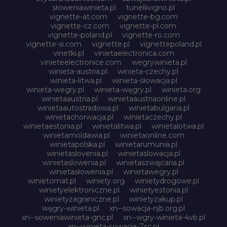
słoweniawinieta.pl
tunellivigno.pl
vignette-at.com
vignette-bg.com
vignette-cz.com
vignette-pl.com
vignette-poland.pl
vignette-ro.com
vignette-si.com
vignette.pl
vignettepoland.pl
vinetki.pl
vinietaelectronica.com
vinieteelectronice.com
wegrywinieta.pl
winieta-austria.pl
winieta-czechy.pl
winieta-litwa.pl
winieta-słowacja.pl
winieta-wegry.pl
winieta-węgry.pl
winieta.org
winietaaustria.pl
winietaaustriaonline.pl
winietaautostradowa.pl
winietabulgaria.pl
winietachorwacja.pl
winietaczechy.pl
winietaestonia.pl
winietalitwa.pl
winietalotwa.pl
winietamoldawia.pl
winietaonline.com
winietapolska.pl
winietarumunia.pl
winietaslovenia.pl
winietaslowacja.pl
winietaslowenia.pl
winietaszwajcaria.pl
winietasłowenia.pl
winietawegry.pl
winietomat.pl
winiety.org
winietydrogowe.pl
winietyelektroniczne.pl
winietyestonia.pl
winietyzagraniczne.pl
winietyzakup.pl
węgry-winieta.pl
xn--sowacja-njb.org.pl
xn--soweniawinieta-gnc.pl
xn--wgry-winieta-4vb.pl
xn--winieta-sowacja-7sc.pl