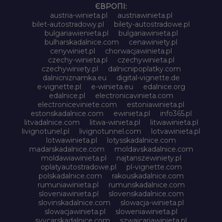
ЄВРОПІ:
austria-winieta.pl
austriawinieta.pl
bilet-autostradowy.pl
bilety-autostradowe.pl
bulgariawienieta.pl
bulgariawinieta.pl
bulharskadalnice.com
cenawiniety.pl
cenywiniet.pl
chorwacjawinieta.pl
czechy-winieta.pl
czechywinieta.pl
czechywiniety.pl
dalnicnipoplatky.com
dalnicniznamka.eu
digital-vignette.de
e-vignette.pl
e-winieta.eu
edalnice.org
edalnice.pl
electronicavinieta.com
electroniceviniete.com
estoniawinieta.pl
estonskadalnice.com
ewinieta.pl
info365.pl
litvadalnice.com
litwa-winieta.pl
litwawinieta.pl
livignotunel.pl
livignotunnel.com
lotvawinieta.pl
lotwawinieta.pl
lotysskadalnice.com
madarskadalnice.com
moldavskadalnice.com
moldawiawinieta.pl
najtanszewiniety.pl
oplatyautostradowe.pl
pl-vignette.com
polskadalnice.com
rakouskadalnice.com
rumuniawinieta.pl
rumunskadalnice.com
sloveniawinieta.pl
slovenskadalnice.com
slovinskadalnice.com
slowacja-winieta.pl
slowacjawinieta.pl
sloweniawinieta.pl
svycarskadalnice.com
szwajcariawinieta.pl