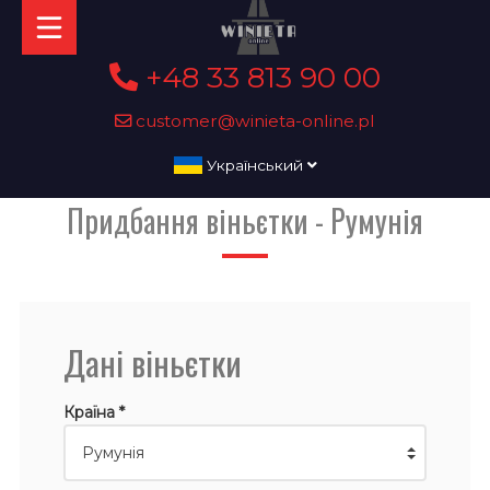
+48 33 813 90 00
customer@winieta-online.pl
Український
Придбання віньєтки - Румунія
Дані віньєтки
Країна *