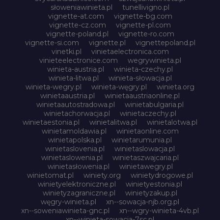
słoweniawinieta.pl
tunellivigno.pl
vignette-at.com
vignette-bg.com
vignette-cz.com
vignette-pl.com
vignette-poland.pl
vignette-ro.com
vignette-si.com
vignette.pl
vignettepoland.pl
vinetki.pl
vinietaelectronica.com
vinieteelectronice.com
wegrywinieta.pl
winieta-austria.pl
winieta-czechy.pl
winieta-litwa.pl
winieta-słowacja.pl
winieta-wegry.pl
winieta-węgry.pl
winieta.org
winietaaustria.pl
winietaaustriaonline.pl
winietaautostradowa.pl
winietabulgaria.pl
winietachorwacja.pl
winietaczechy.pl
winietaestonia.pl
winietalitwa.pl
winietalotwa.pl
winietamoldawia.pl
winietaonline.com
winietapolska.pl
winietarumunia.pl
winietaslovenia.pl
winietaslowacja.pl
winietaslowenia.pl
winietaszwajcaria.pl
winietasłowenia.pl
winietawegry.pl
winietomat.pl
winiety.org
winietydrogowe.pl
winietyelektroniczne.pl
winietyestonia.pl
winietyzagraniczne.pl
winietyzakup.pl
węgry-winieta.pl
xn--sowacja-njb.org.pl
xn--soweniawinieta-gnc.pl
xn--wgry-winieta-4vb.pl
xn--winieta-sowacja-7sc.pl