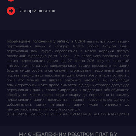
Глосарій віньєток
Інформаційне положення у зв’язку з GDPR
адміністратором ваших
персональних даних є Feniqs.pl Prosta Spółka Akcyjna. Ваші
персональні дані будуть оброблятися з метою надання послуг/
пропозицій відповідно до ст. 6 сек. 1 літ. Загального положення про
захист персональних даних від 27 квітня 2016 року як законний
інтерес адміністратора, одержувачами ваших персональних даних
будуть лише особи, уповноважені отримувати персональні дані на
підставі закону, ваші персональні дані будуть зберігатися протягом 5
років або більше на підставі законних інтересів, які переслідує
адміністратор, ви маєте право вимагати від адміністратора доступу до
персональних даних, право виправити їх видалення або обмежити
обробку, ви маєте право подати скаргу до Управління із захисту
персональних даних президента, надання персональних даних є
добровільним, однак ненадання даних може призвести до
неможливості надання послуг/пропозицій.
JESTEŚMY NIEZALEŻNYM REJESTRATOREM OPŁAT AUTOSTRADOWYCH
МИ Є НЕЗАЛЕЖНИМ РЕЄСТРОМ ПЛАТІВ У