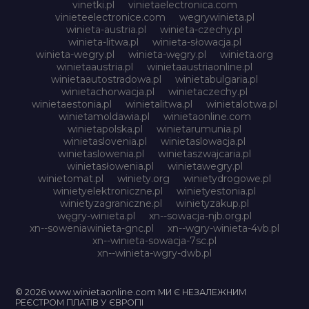
vinetki.pl
vinietaelectronica.com
vinieteelectronice.com
wegrywinieta.pl
winieta-austria.pl
winieta-czechy.pl
winieta-litwa.pl
winieta-słowacja.pl
winieta-wegry.pl
winieta-węgry.pl
winieta.org
winietaaustria.pl
winietaaustriaonline.pl
winietaautostradowa.pl
winietabulgaria.pl
winietachorwacja.pl
winietaczechy.pl
winietaestonia.pl
winietalitwa.pl
winietalotwa.pl
winietamoldawia.pl
winietaonline.com
winietapolska.pl
winietarumunia.pl
winietaslovenia.pl
winietaslowacja.pl
winietaslowenia.pl
winietaszwajcaria.pl
winietasłowenia.pl
winietawegry.pl
winietomat.pl
winiety.org
winietydrogowe.pl
winietyelektroniczne.pl
winietyestonia.pl
winietyzagraniczne.pl
winietyzakup.pl
węgry-winieta.pl
xn--sowacja-njb.org.pl
xn--soweniawinieta-gnc.pl
xn--wgry-winieta-4vb.pl
xn--winieta-sowacja-7sc.pl
xn--winieta-wgry-dwb.pl
© 2026 www.winietaonline.com МИ Є НЕЗАЛЕЖНИМ
РЕЄСТРОМ ПЛАТІВ У ЄВРОПІ