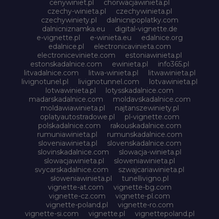
cenywiniet.pl
chorwacjawinieta.pl
czechy-winieta.pl
czechywinieta.pl
czechywiniety.pl
dalnicnipoplatky.com
dalnicniznamka.eu
digital-vignette.de
e-vignette.pl
e-winieta.eu
edalnice.org
edalnice.pl
electronicavinieta.com
electroniceviniete.com
estoniawinieta.pl
estonskadalnice.com
ewinieta.pl
info365.pl
litvadalnice.com
litwa-winieta.pl
litwawinieta.pl
livignotunel.pl
livignotunnel.com
lotvawinieta.pl
lotwawinieta.pl
lotysskadalnice.com
madarskadalnice.com
moldavskadalnice.com
moldawiawinieta.pl
najtanszewiniety.pl
oplatyautostradowe.pl
pl-vignette.com
polskadalnice.com
rakouskadalnice.com
rumuniawinieta.pl
rumunskadalnice.com
sloveniawinieta.pl
slovenskadalnice.com
slovinskadalnice.com
slowacja-winieta.pl
slowacjawinieta.pl
sloweniawinieta.pl
svycarskadalnice.com
szwajcariawinieta.pl
słoweniawinieta.pl
tunellivigno.pl
vignette-at.com
vignette-bg.com
vignette-cz.com
vignette-pl.com
vignette-poland.pl
vignette-ro.com
vignette-si.com
vignette.pl
vignettepoland.pl