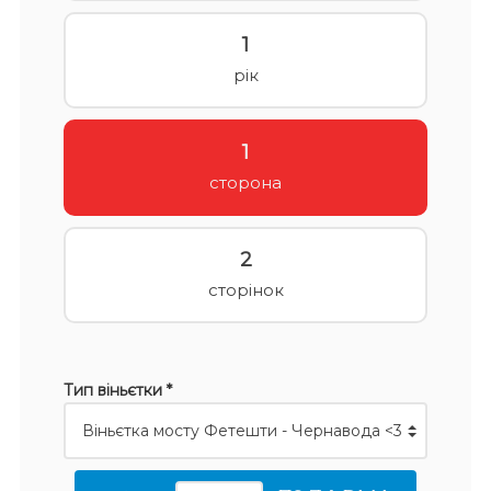
1
рік
1
сторона
2
сторінок
Тип віньєтки *