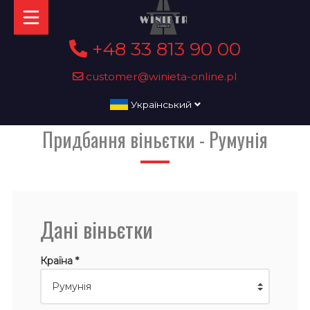
+48 33 813 90 00
customer@winieta-online.pl
Український
Придбання віньєтки - Румунія
Дані віньєтки
Країна *