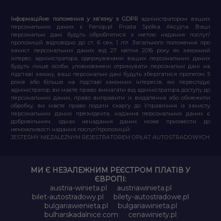
Інформаційне положення у зв’язку з GDPR
адміністратором ваших
персональних даних є Feniqs.pl Prosta Spółka Akcyjna. Ваші
персональні дані будуть оброблятися з метою надання послуг/
пропозицій відповідно до ст. 6 сек. 1 літ. Загального положення про
захист персональних даних від 27 квітня 2016 року як законний
інтерес адміністратора, одержувачами ваших персональних даних
будуть лише особи, уповноважені отримувати персональні дані на
підставі закону, ваші персональні дані будуть зберігатися протягом 5
років або більше на підставі законних інтересів, які переслідує
адміністратор, ви маєте право вимагати від адміністратора доступу до
персональних даних, право виправити їх видалення або обмежити
обробку, ви маєте право подати скаргу до Управління із захисту
персональних даних президента, надання персональних даних є
добровільним, однак ненадання даних може призвести до
неможливості надання послуг/пропозицій.
JESTEŚMY NIEZALEŻNYM REJESTRATOREM OPŁAT AUTOSTRADOWYCH
МИ Є НЕЗАЛЕЖНИМ РЕЄСТРОМ ПЛАТІВ У
ЄВРОПІ:
austria-winieta.pl
austriawinieta.pl
bilet-autostradowy.pl
bilety-autostradowe.pl
bulgariawienieta.pl
bulgariawinieta.pl
bulharskadalnice.com
cenawiniety.pl