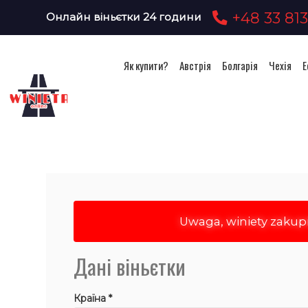
+48 33 813
Онлайн віньєтки 24 години
Як купити?
Австрія
Болгарія
Чехія
Е
Uwaga, winiety zakup
Дані віньєтки
Країна *