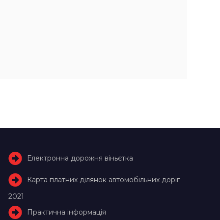
Електронна дорожня віньєтка
Карта платних ділянок автомобільних доріг
2021
Практична інформація