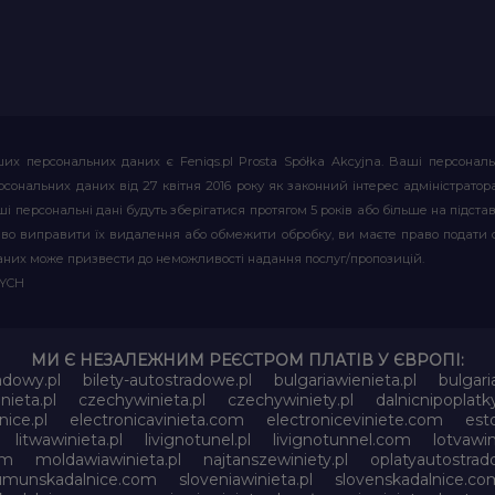
их персональних даних є Feniqs.pl Prosta Spółka Akcyjna. Ваші персонал
т персональних даних від 27 квітня 2016 року як законний інтерес адміністр
і персональні дані будуть зберігатися протягом 5 років або більше на підставі
аво виправити їх видалення або обмежити обробку, ви маєте право подати 
аних може призвести до неможливості надання послуг/пропозицій.
WYCH
МИ Є НЕЗАЛЕЖНИМ РЕЄСТРОМ ПЛАТІВ У ЄВРОПІ:
adowy.pl
bilety-autostradowe.pl
bulgariawienieta.pl
bulgari
nieta.pl
czechywinieta.pl
czechywiniety.pl
dalnicnipoplat
nice.pl
electronicavinieta.com
electroniceviniete.com
esto
litwawinieta.pl
livignotunel.pl
livignotunnel.com
lotvawin
om
moldawiawinieta.pl
najtanszewiniety.pl
oplatyautostrad
umunskadalnice.com
sloveniawinieta.pl
slovenskadalnice.co