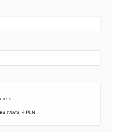
рнету)
ва плата:
4 PLN