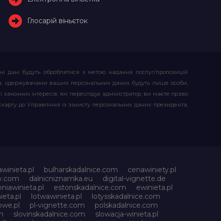
Глосарій віньєток
ьні дані будуть оброблятися з метою надання послуг/пропозицій
атора, одержувачами ваших персональних даних будуть лише особи,
 законних інтересів, які переслідує адміністратор, ви маєте право
скаргу до Управління із захисту персональних даних президента,
awinieta.pl
bulharskadalnice.com
cenawiniety.pl
ky.com
dalnicniznamka.eu
digital-vignette.de
niawinieta.pl
estonskadalnice.com
ewinieta.pl
ieta.pl
lotwawinieta.pl
lotysskadalnice.com
owe.pl
pl-vignette.com
polskadalnice.com
m
slovinskadalnice.com
slowacja-winieta.pl