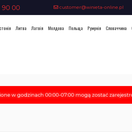
 90 00
customer@winieta-online.pl
стонія
Литва
Латвія
Молдова
Польща
Румунія
Словаччина
Придбання віньєтки - Румунія
ione w godzinach 00:00-07:00 mogą zostać zarejest