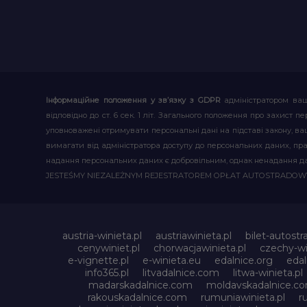
Інформаційне положення у зв’язку з GDPR
адміністратором ваш
відповідно до ст. 6 сек. 1 літ. Загального положення про захис
уповноважені отримувати персональні дані на підставі закону, ваш
вимагати від адміністратора доступу до персональних даних, пр
надання персональних даних є добровільним, однак ненадання д
JESTEŚMY NIEZALEŻNYM REJESTRATOREM OPŁAT AUTOSTRADO
austria-winieta.pl
austriawinieta.pl
bilet-autostr
cenywiniet.pl
chorwacjawinieta.pl
czechy-wi
e-vignette.pl
e-winieta.eu
edalnice.org
edal
info365.pl
litvadalnice.com
litwa-winieta.pl
madarskadalnice.com
moldavskadalnice.c
rakouskadalnice.com
rumuniawinieta.pl
r