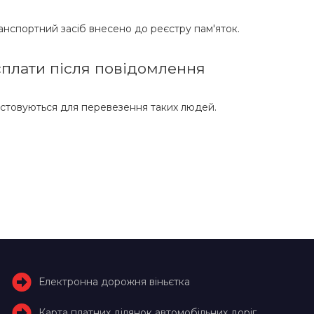
анспортний засіб внесено до реєстру пам'яток.
 сплати після повідомлення
стовуються для перевезення таких людей.
Електронна дорожня віньєтка
Карта платних ділянок автомобільних доріг