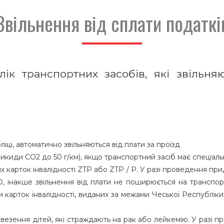
Звільнення від сплати податкі
лік транспортних засобів, які звільня
іці, автоматично звільняються від плати за проїзд
(викиди CO2 до 50 г/км), якщо транспортний засіб має спеціал
их карток інвалідності ZTP або ZTP / P. У разі проведення 
, інакше звільнення від плати не поширюється на транспорт
 карток інвалідності, виданих за межами Чеської Республіки
везення дітей, які страждають на рак або лейкемію. У разі 