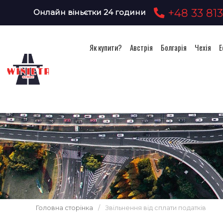
+48 33 813
Онлайн віньєтки 24 години
Як купити?
Австрія
Болгарія
Чехія
Е
Головна сторінка
/
Звільнення від сплати податків