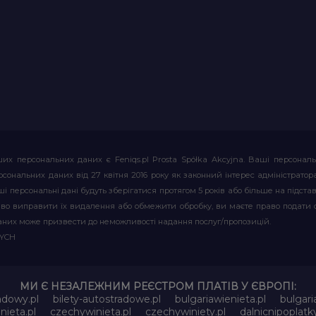
их персональних даних є Feniqs.pl Prosta Spółka Akcyjna. Ваші персонал
т персональних даних від 27 квітня 2016 року як законний інтерес адміністр
і персональні дані будуть зберігатися протягом 5 років або більше на підставі
аво виправити їх видалення або обмежити обробку, ви маєте право подати 
аних може призвести до неможливості надання послуг/пропозицій.
WYCH
МИ Є НЕЗАЛЕЖНИМ РЕЄСТРОМ ПЛАТІВ У ЄВРОПІ:
adowy.pl
bilety-autostradowe.pl
bulgariawienieta.pl
bulgari
nieta.pl
czechywinieta.pl
czechywiniety.pl
dalnicnipoplat