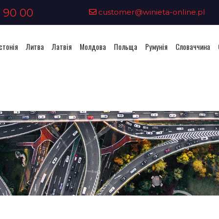
 90 00
customer@winieta-online.pl
стонія
Литва
Латвія
Молдова
Польща
Румунія
Словаччина