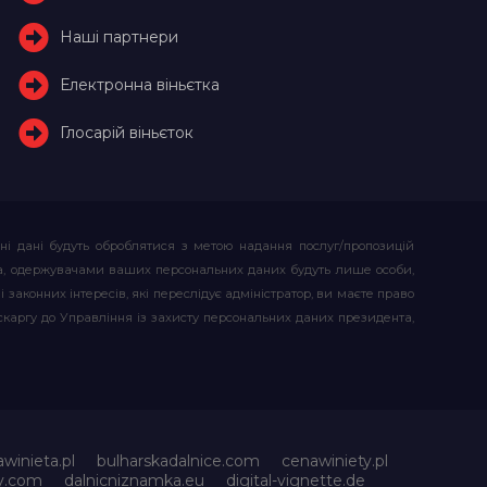
Наші партнери
Електронна віньєтка
Глосарій віньєток
ьні дані будуть оброблятися з метою надання послуг/пропозицій
атора, одержувачами ваших персональних даних будуть лише особи,
 законних інтересів, які переслідує адміністратор, ви маєте право
скаргу до Управління із захисту персональних даних президента,
awinieta.pl
bulharskadalnice.com
cenawiniety.pl
ky.com
dalnicniznamka.eu
digital-vignette.de