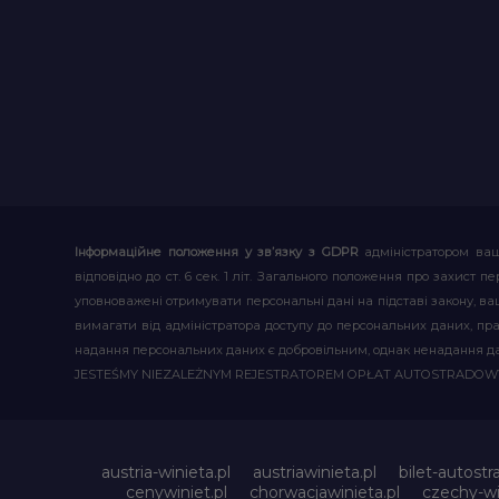
Інформаційне положення у зв’язку з GDPR
адміністратором ваш
відповідно до ст. 6 сек. 1 літ. Загального положення про захис
уповноважені отримувати персональні дані на підставі закону, ваш
вимагати від адміністратора доступу до персональних даних, пр
надання персональних даних є добровільним, однак ненадання д
JESTEŚMY NIEZALEŻNYM REJESTRATOREM OPŁAT AUTOSTRADO
austria-winieta.pl
austriawinieta.pl
bilet-autostr
cenywiniet.pl
chorwacjawinieta.pl
czechy-wi