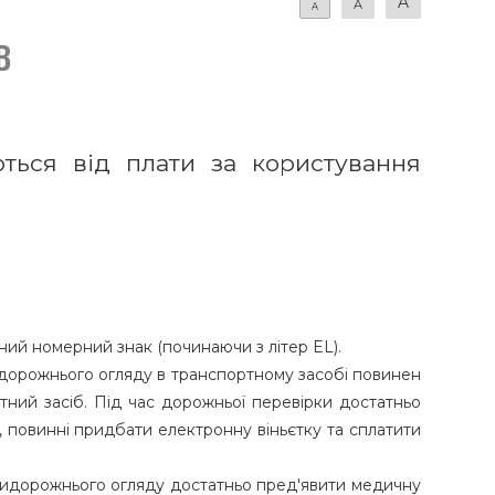
A
A
A
в
ються від плати за користування
ьний номерний знак (починаючи з літер EL).
придорожнього огляду в транспортному засобі повинен
ний засіб. Під час дорожньої перевірки достатньо
, повинні придбати електронну віньєтку та сплатити
придорожнього огляду достатньо пред'явити медичну