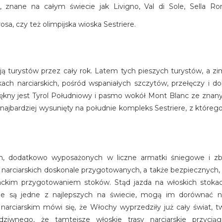
we, znane na całym świecie jak Livigno, Val di Sole, Sella R
, czy też olimpijska wioska Sestriere.
ą turystów przez cały rok. Latem tych pieszych turystów, a zim
ch narciarskich, pośród wspaniałych szczytów, przełęczy i doli
piękny jest Tyrol Południowy i pasmo wokół Mont Blanc ze zn
najbardziej wysunięty na południe kompleks Sestriere, z którego n
, dodatkowo wyposażonych w liczne armatki śniegowe i zbi
s narciarskich doskonale przygotowanych, a także bezpiecznych,
ackim przygotowaniem stoków. Stąd jazda na włoskich stokach
e są jedne z najlepszych na świecie, mogą im dorównać ni
ie narciarskim mówi się, że Włochy wyprzedziły już cały świat, 
dziwnego, że tamtejsze włoskie trasy narciarskie przycią