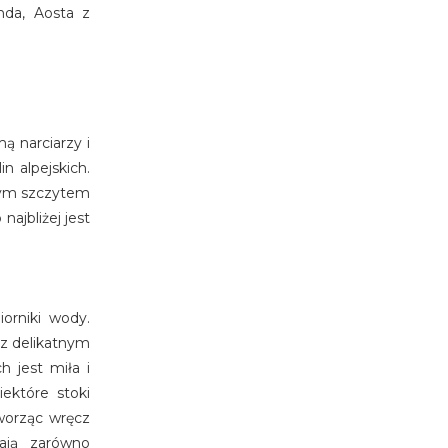
onda, Aosta z
ą narciarzy i
n alpejskich.
anym szczytem
ajbliżej jest
orniki wody.
 z delikatnym
 jest miła i
ektóre stoki
tworząc wręcz
gają zarówno