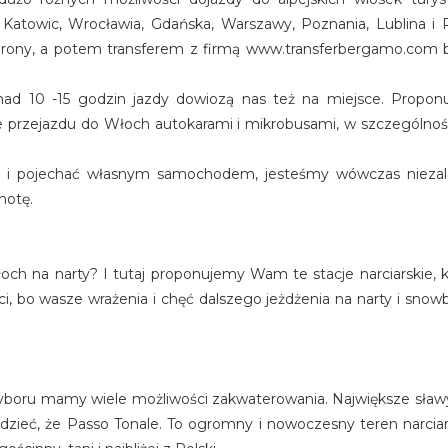
atowic, Wrocławia, Gdańska, Warszawy, Poznania, Lublina i
Werony, a potem transferem z firmą www.transferbergamo.com 
nad 10 -15 godzin jazdy dowiozą nas też na miejsce. Propon
we przejazdu do Włoch autokarami i mikrobusami, w szczególno
kę i pojechać własnym samochodem, jesteśmy wówczas nieza
hotę.
łoch na narty? I tutaj proponujemy Wam te stacje narciarskie,
ości, bo wasze wrażenia i chęć dalszego jeżdżenia na narty i snow
Do wyboru mamy wiele możliwości zakwaterowania. Największe sławy
zieć, że Passo Tonale. To ogromny i nowoczesny teren narcia