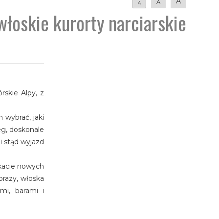
A
A
A
łoskie kurorty narciarskie
skie Alpy, z
 wybrać, jaki
eg, doskonale
i stąd wyjazd
ukacie nowych
brazy, włoska
mi, barami i