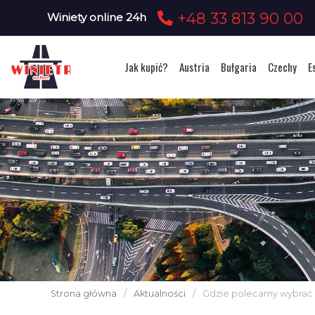
+48 33 813 90 00
Winiety online 24h
Jak kupić?
Austria
Bułgaria
Czechy
E
Strona główna
/
Aktualności
/
Gdzie polecamy wybrać s