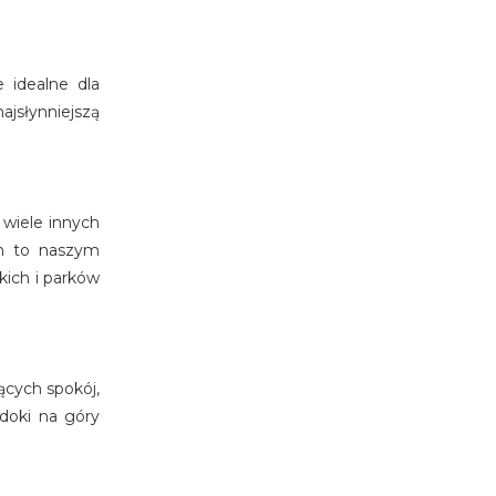
 idealne dla
ajsłynniejszą
 wiele innych
en to naszym
kich i parków
ących spokój,
idoki na góry