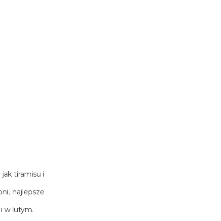
ak tiramisu i
ni, najlepsze
i w lutym.