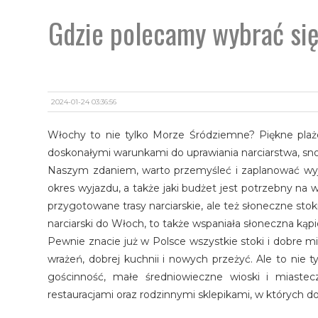
Gdzie polecamy wybrać się
2024-01-24 03:36:56
Włochy to nie tylko Morze Śródziemne? Piękne plaże
doskonałymi warunkami do uprawiania narciarstwa, sno
Naszym zdaniem, warto przemyśleć i zaplanować wyjaz
okres wyjazdu, a także jaki budżet jest potrzebny na 
przygotowane trasy narciarskie, ale też słoneczne stok
narciarski do Włoch, to także wspaniała słoneczna kąpie
Pewnie znacie już w Polsce wszystkie stoki i dobre m
wrażeń, dobrej kuchnii i nowych przeżyć. Ale to nie ty
gościnność, małe średniowieczne wioski i miastec
restauracjami oraz rodzinnymi sklepikami, w których d