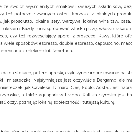
e ze swoich wyśmienitych smaków i świeżych składników, bez
zy też potocznie zwanych osterii, korzysta z lokalnych produk
jak prosciutto, lokalne sery, warzywa, lokalne wina tzw. casa
mlekiem. Każdy musi spróbować włoską pizzę, włoski makaron i
cco, czy też rozweselający aperol z prosecco. Kawy, które ofer
a wiele sposobów: espresso, double espresso, cappuccino, macch
americano z mlekiem lub śmietaną.
azda na stokach, potem apreski, czyli słynne imprezowanie na sto
ki i miasteczka. Najsłynniejsze jest oczywiście Bergamo, ale 
miasteczek, jak Cavalese, Dimaro, Cles, Edolo, Aosta. Jest napr
rzymskie, a także aquapark w Livigno. Kultura rzymska jest b
ać oczy, poznając lokalną społeczność i tutejszą kulturę.
użo różnych możliwości dojazdy do alpejskich wiosek tury