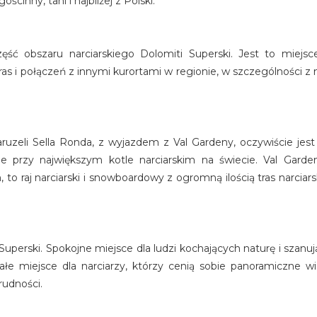
cinny, tani i najbliżej z Polski.
ć obszaru narciarskiego Dolomiti Superski. Jest to miejsce
as i połączeń z innymi kurortami w regionie, w szczególności z n
ruzeli Sella Ronda, z wyjazdem z Val Gardeny, oczywiście jest
cie przy największym kotle narciarskim na świecie. Val Gard
to raj narciarski i snowboardowy z ogromną ilością tras narciars
 Superski. Spokojne miejsce dla ludzi kochających naturę i szanuj
ałe miejsce dla narciarzy, którzy cenią sobie panoramiczne w
rudności.