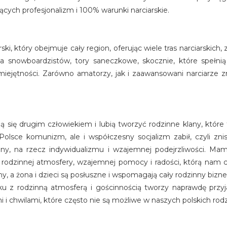
ących profesjonalizm i 100% warunki narciarskie.
rski, który obejmuje cały region, oferując wiele tras narciarskich
dla snowboardzistów, tory saneczkowe, skocznie, które spełni
miejętności. Zarówno amatorzy, jak i zaawansowani narciarze 
 się drugim człowiekiem i lubią tworzyć rodzinne klany, które
Polsce komunizm, ale i współczesny socjalizm zabił, czyli zni
dziny, na rzecz indywidualizmu i wzajemnej podejrzliwości. M
ż rodzinnej atmosfery, wzajemnej pomocy i radości, którą nam c
iny, a żona i dzieci są posłuszne i wspomagają cały rodzinny bizne
 z rodzinną atmosferą i gościnnością tworzy naprawdę przyja
i chwilami, które często nie są możliwe w naszych polskich rodz