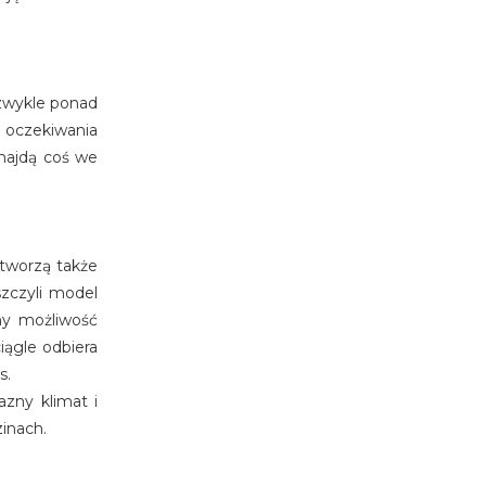
, zwykle ponad
ą oczekiwania
znajdą coś we
 tworzą także
szczyli model
amy możliwość
iągle odbiera
s.
zny klimat i
inach.