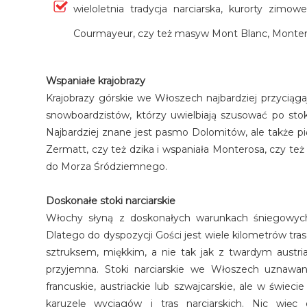
wieloletnia tradycja narciarska, kurorty zimo
Courmayeur, czy też masyw Mont Blanc, Monterosa
Wspaniałe krajobrazy
Krajobrazy górskie we Włoszech najbardziej przyciągaj
snowboardzistów, którzy uwielbiają szusować po stoka
Najbardziej znane jest pasmo Dolomitów, ale także 
Zermatt, czy też dzika i wspaniała Monterosa, czy też 
do Morza Śródziemnego.
Doskonałe stoki narciarskie
Włochy słyną z doskonałych warunkach śniegowych
Dlatego do dyspozycji Gości jest wiele kilometrów tra
sztruksem, miękkim, a nie tak jak z twardym austri
przyjemna. Stoki narciarskie we Włoszech uznawan
francuskie, austriackie lub szwajcarskie, ale w świec
karuzelę wyciągów i tras narciarskich. Nic więc 