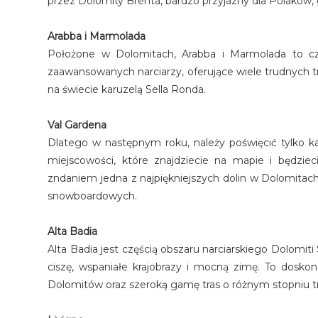
przez Dolomity Brenta, bardzo przyjazny dla Polaków, goś
Arabba i Marmolada
Położone w Dolomitach, Arabba i Marmolada to częś
zaawansowanych narciarzy, oferujące wiele trudnych tr
na świecie karuzelą Sella Ronda.
Val Gardena
Dlatego w następnym roku, należy poświęcić tylko ka
miejscowości, które znajdziecie na mapie i będzie
zndaniem jedna z najpiękniejszych dolin w Dolomitach, 
snowboardowych.
Alta Badia
Alta Badia jest częścią obszaru narciarskiego Dolomiti
ciszę, wspaniałe krajobrazy i mocną zimę. To doskon
Dolomitów oraz szeroką gamę tras o różnym stopniu t