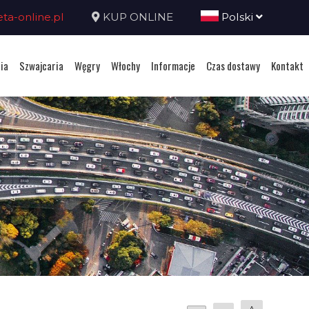
a-online.pl
KUP ONLINE
Polski
ia
Szwajcaria
Węgry
Włochy
Informacje
Czas dostawy
Kontakt