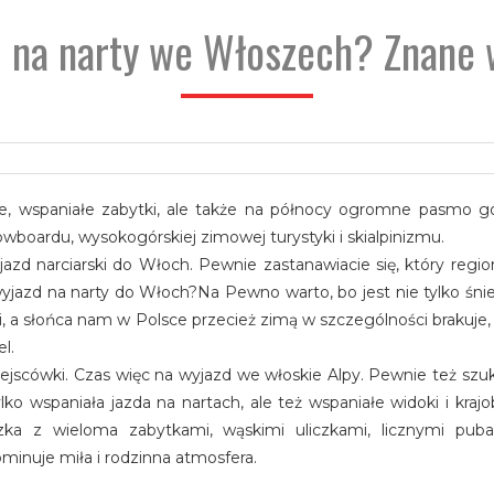
 na narty we Włoszech? Znane w
, wspaniałe zabytki, ale także na północy ogromne pasmo gór
wboardu, wysokogórskiej zimowej turystyki i skialpinizmu.
d narciarski do Włoch. Pewnie zastanawiacie się, który region
wyjazd na narty do Włoch?Na Pewno warto, bo jest nie tylko śni
i, a słońca nam w Polsce przecież zimą w szczególności brakuje, 
l.
iejscówki. Czas więc na wyjazd we włoskie Alpy. Pewnie też sz
lko wspaniała jazda na nartach, ale też wspaniałe widoki i krajo
zka z wieloma zabytkami, wąskimi uliczkami, licznymi puba
ominuje miła i rodzinna atmosfera.