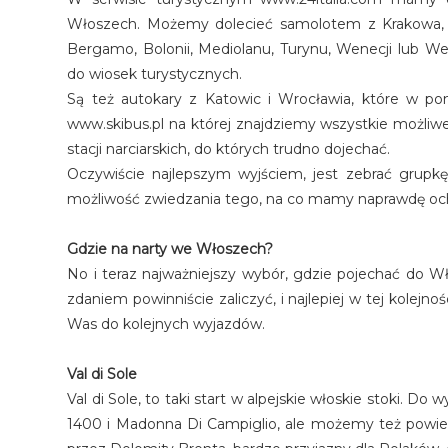
Włoszech. Możemy dolecieć samolotem z Krakowa, K
Bergamo, Bolonii, Mediolanu, Turynu, Wenecji lub 
do wiosek turystycznych.
Są też autokary z Katowic i Wrocławia, które w po
www.skibus.pl na której znajdziemy wszystkie możli
stacji narciarskich, do których trudno dojechać.
Oczywiście najlepszym wyjściem, jest zebrać grup
możliwość zwiedzania tego, na co mamy naprawdę oc
Gdzie na narty we Włoszech?
No i teraz najważniejszy wybór, gdzie pojechać do W
zdaniem powinniście zaliczyć, i najlepiej w tej kolejn
Was do kolejnych wyjazdów.
Val di Sole
Val di Sole, to taki start w alpejskie włoskie stoki. 
1400 i Madonna Di Campiglio, ale możemy też powied