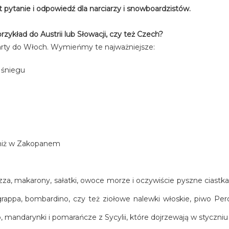
 pytanie i odpowiedź dla narciarzy i snowboardzistów.
zykład do Austrii lub Słowacji, czy też Czech?
narty do Włoch. Wymieńmy te najważniejsze:
 śniegu
j niż w Zakopanem
a, makarony, sałatki, owoce morze i oczywiście pyszne ciastka j
rappa, bombardino, czy też ziołowe nalewki włoskie, piwo Pero
, mandarynki i pomarańcze z Sycylii, które dojrzewają w styczniu 