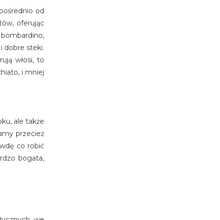
pośrednio od
tów, oferując
, bombardino,
 dobre steki.
ują włosi, to
iato, i mniej
ku, ale także
mamy przecież
awdę co robić
ardzo bogata,
stycznych we