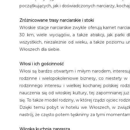
początkujących, jak i doświadczonych narciarzy, kochaj
Zróżnicowane trasy narciarskie i stoki
Włoskie stacje narciarskie zwykle oferują karnet narcia
30 km, wiele wyciągów, a także atrakcji, jak parki 
wszystkich, niezależnie od wieku, a także poziomu u
Włoszech dla siebie.
Włosi i ich gościnność
Włosi są bardzo otwartym i miłym narodem, interesują
rodzinne i wielopokoleniowe biznesy, co niestety w 
rodzinnego interesu i wielkiej kochanej polskiej ro
nauczenia się od włoskiej kultury, tej zapomnianej ju
się. To także model rodziny, w której rządzi ojciec rodz
Dzięki temu pobyt w hotelu we Włoszech, w związku
nastrój, że często potem tęsknimy za tymi momentami 
Włoska kuchnia zaprasza