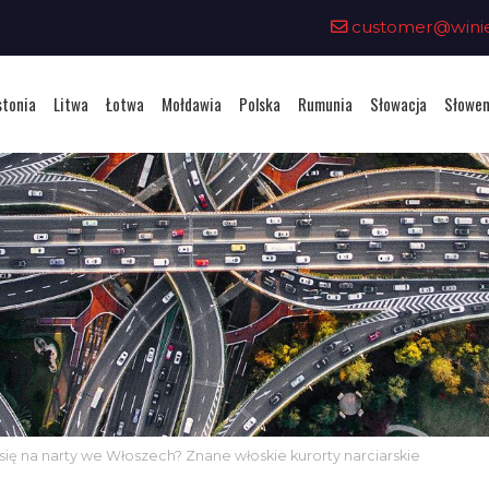
customer@winiet
stonia
Litwa
Łotwa
Mołdawia
Polska
Rumunia
Słowacja
Słowen
ię na narty we Włoszech? Znane włoskie kurorty narciarskie