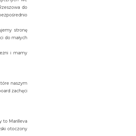
 Rzeszowa do
bezpośrednio
ujemy stronę
ści do małych
leżni i mamy
 które naszym
board zachęci
 to Marilleva
rski otoczony