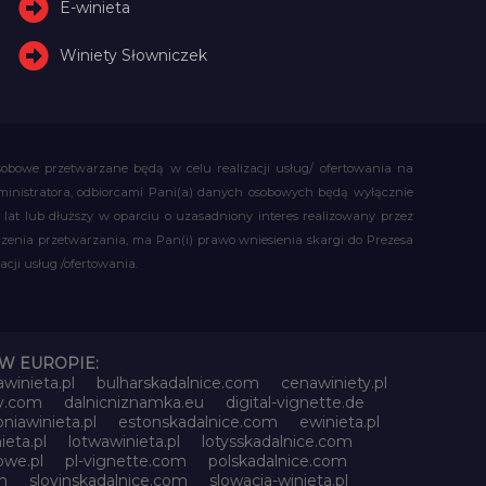
E-winieta
Winiety Słowniczek
obowe przetwarzane będą w celu realizacji usług/ ofertowania na
administratora, odbiorcami Pani(a) danych osobowych będą wyłącznie
t lub dłuższy w oparciu o uzasadniony interes realizowany przez
czenia przetwarzania, ma Pan(i) prawo wniesienia skargi do Prezesa
ji usług /ofertowania.
W EUROPIE:
awinieta.pl
bulharskadalnice.com
cenawiniety.pl
ky.com
dalnicniznamka.eu
digital-vignette.de
niawinieta.pl
estonskadalnice.com
ewinieta.pl
ieta.pl
lotwawinieta.pl
lotysskadalnice.com
owe.pl
pl-vignette.com
polskadalnice.com
m
slovinskadalnice.com
slowacja-winieta.pl