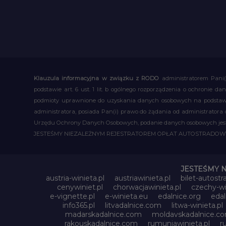
Klauzula informacyjna w związku z RODO
administratorem Pani(
podstawie art. 6 ust. 1 lit. b ogólnego rozporządzenia o ochronie
podmioty uprawnione do uzyskania danych osobowych na podstawie
administratora, posiada Pan(i) prawo do żądania od administratora
Urzędu Ochrony Danych Osobowych, podanie danych osobowych jest d
JESTEŚMY NIEZALEŻNYM REJESTRATOREM OPŁAT AUTOSTRADO
JESTEŚMY 
austria-winieta.pl
austriawinieta.pl
bilet-autostr
cenywiniet.pl
chorwacjawinieta.pl
czechy-wi
e-vignette.pl
e-winieta.eu
edalnice.org
edal
info365.pl
litvadalnice.com
litwa-winieta.pl
madarskadalnice.com
moldavskadalnice.c
rakouskadalnice.com
rumuniawinieta.pl
r