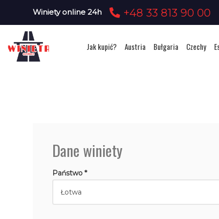
+48 33 813 90 00
Winiety online 24h
Jak kupić?
Austria
Bułgaria
Czechy
E
Dane winiety
Państwo *