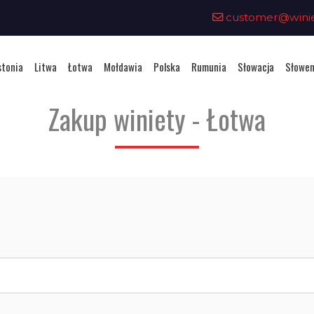
customer@winiet
stonia
Litwa
Łotwa
Mołdawia
Polska
Rumunia
Słowacja
Słowen
Zakup winiety - Łotwa