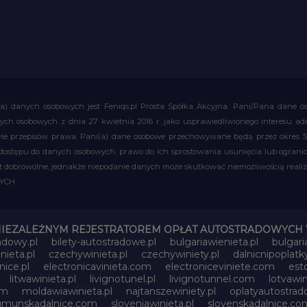
a) danych osobowych jest Feniqs.pl Prosta Spółka Akcyjna. Pani/Pana dane os
 danych osobowych z dnia 27 kwietnia 2016 r. jako usprawiedliwionego interesu 
 przepisów prawa, Pani(a) dane osobowe przechowywane będą przez okres 5 la
 dostępu do danych osobowych, prawo do ich sprostowania usunięcia lub ograni
obrowolne, jednakże niepodanie danych może skutkować niemożliwością realizac
WYCH
NIEZALEŻNYM REJESTRATOREM OPŁAT AUTOSTRADOWYCH 
adowy.pl
bilety-autostradowe.pl
bulgariawienieta.pl
bulgari
nieta.pl
czechywinieta.pl
czechywiniety.pl
dalnicnipoplat
nice.pl
electronicavinieta.com
electroniceviniete.com
esto
litwawinieta.pl
livignotunel.pl
livignotunnel.com
lotvawin
om
moldawiawinieta.pl
najtanszewiniety.pl
oplatyautostrad
umunskadalnice.com
sloveniawinieta.pl
slovenskadalnice.co