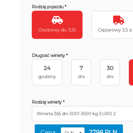
Rodzaj pojazdu *
Osobowy do 3,5t
Ciężarowy 3,5 ≥ 
Długość winiety *
24
7
30
godziny
dni
dni
Rodzaj winiety *
Cena:
2798 PLN