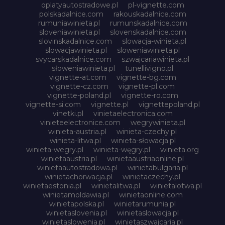
oplatyautostradowe.pl
pl-vignette.com
polskadalnice.com
rakouskadalnice.com
rumuniawinieta.pl
rumunskadalnice.com
sloveniawinieta.pl
slovenskadalnice.com
slovinskadalnice.com
slowacja-winieta.pl
slowacjawinieta.pl
sloweniawinieta.pl
svycarskadalnice.com
szwajcariawinieta.pl
słoweniawinieta.pl
tunellivigno.pl
vignette-at.com
vignette-bg.com
vignette-cz.com
vignette-pl.com
vignette-poland.pl
vignette-ro.com
vignette-si.com
vignette.pl
vignettepoland.pl
vinetki.pl
vinietaelectronica.com
vinieteelectronice.com
wegrywinieta.pl
winieta-austria.pl
winieta-czechy.pl
winieta-litwa.pl
winieta-słowacja.pl
winieta-wegry.pl
winieta-węgry.pl
winieta.org
winietaaustria.pl
winietaaustriaonline.pl
winietaautostradowa.pl
winietabulgaria.pl
winietachorwacja.pl
winietaczechy.pl
winietaestonia.pl
winietalitwa.pl
winietalotwa.pl
winietamoldawia.pl
winietaonline.com
winietapolska.pl
winietarumunia.pl
winietaslovenia.pl
winietaslowacja.pl
winietaslowenia.pl
winietaszwajcaria.pl