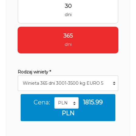
30
dni
365
dni
Rodzaj winiety *
Cena:
1815.99
PLN