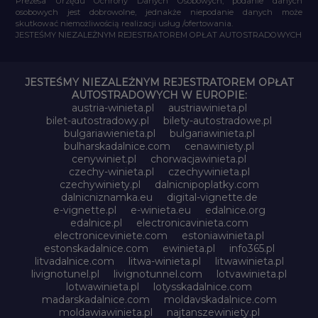
Prezesa Urzędu Ochrony Danych Osobowych, podanie danych
osobowych jest dobrowolne, jednakże niepodanie danych może
skutkować niemożliwością realizacji usług /ofertowania.
JESTEŚMY NIEZALEŻNYM REJESTRATOREM OPŁAT AUTOSTRADOWYCH
JESTEŚMY NIEZALEŻNYM REJESTRATOREM OPŁAT
AUTOSTRADOWYCH W EUROPIE:
austria-winieta.pl
austriawinieta.pl
bilet-autostradowy.pl
bilety-autostradowe.pl
bulgariawienieta.pl
bulgariawinieta.pl
bulharskadalnice.com
cenawiniety.pl
cenywiniet.pl
chorwacjawinieta.pl
czechy-winieta.pl
czechywinieta.pl
czechywiniety.pl
dalnicnipoplatky.com
dalnicniznamka.eu
digital-vignette.de
e-vignette.pl
e-winieta.eu
edalnice.org
edalnice.pl
electronicavinieta.com
electroniceviniete.com
estoniawinieta.pl
estonskadalnice.com
ewinieta.pl
info365.pl
litvadalnice.com
litwa-winieta.pl
litwawinieta.pl
livignotunel.pl
livignotunnel.com
lotvawinieta.pl
lotwawinieta.pl
lotysskadalnice.com
madarskadalnice.com
moldavskadalnice.com
moldawiawinieta.pl
najtanszewiniety.pl